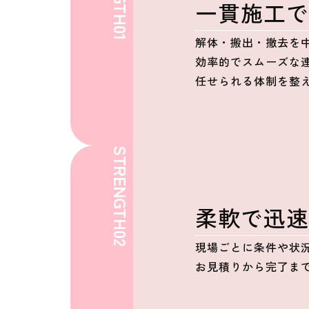
一貫施工
01
解体・搬出・撤去を
効率的でスムーズな
任せられる体制を整
STRENGTH
柔軟で迅
02
現場ごとに条件や状
お見積りから完了ま